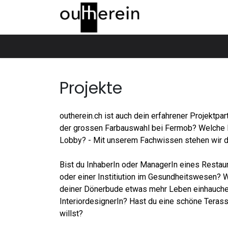
Skip to Content
Home
Über uns
Produkte
Show
Projekte
outherein.ch ist auch dein erfahrener Projektp
der grossen Farbauswahl bei Fermob? Welche L
Lobby? - Mit unserem Fachwissen stehen wir di
Bist du InhaberIn oder ManagerIn eines Restaur
oder einer Institiution im Gesundheitswesen?
deiner Dönerbude etwas mehr Leben einhauch
InteriordesignerIn? Hast du eine schöne Terass
willst?