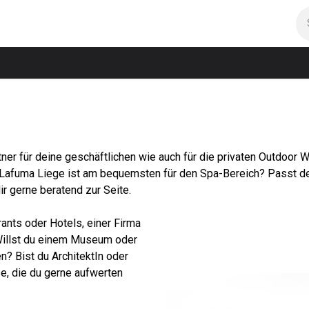
room
Projekte
Feedbacks
Kontakt
artner für deine geschäftlichen wie auch für die privaten Outdo
afuma Liege ist am bequemsten für den Spa-Bereich? Passt der 
r gerne beratend zur Seite.
ants oder Hotels, einer Firma
 Willst du einem Museum oder
en?
Bist du ArchitektIn oder
e, die du gerne aufwerten